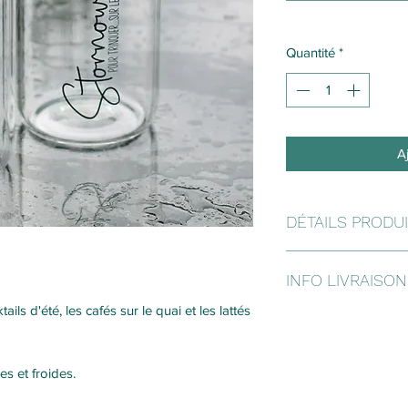
Quantité
*
A
DÉTAILS PRODU
MATÉRIEL
INFO LIVRAISON
Gobelet : Verre
Paille : Acier inoxyd
ls d'été, les cafés sur le quai et les lattés
Comme tous les prod
Couvercle : Bambou
au moment de la com
14 jours ouvrables po
COULEUR
s et froides.
Transparent