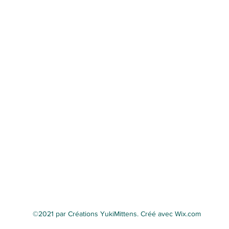
FORMAT
16 oz (473 mL)
ENTRETIEN
Laver à la main avec
©2021 par Créations YukiMittens. Créé avec Wix.com