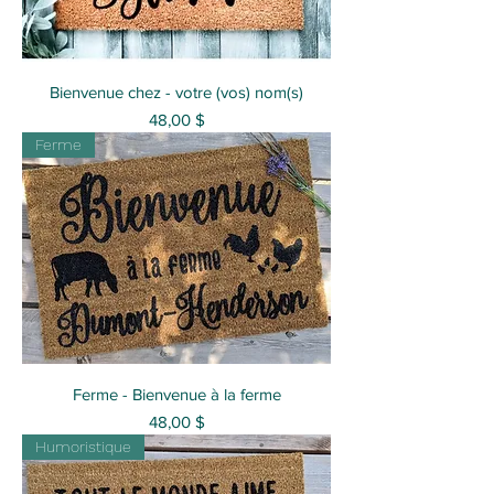
Bienvenue chez - votre (vos) nom(s)
Prix
48,00 $
Ferme
Ferme - Bienvenue à la ferme
Prix
48,00 $
Humoristique