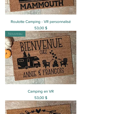
Roulotte Camping - VR personnalisé
Prix
53,00 $
Nouveau
Camping en VR
Prix
53,00 $