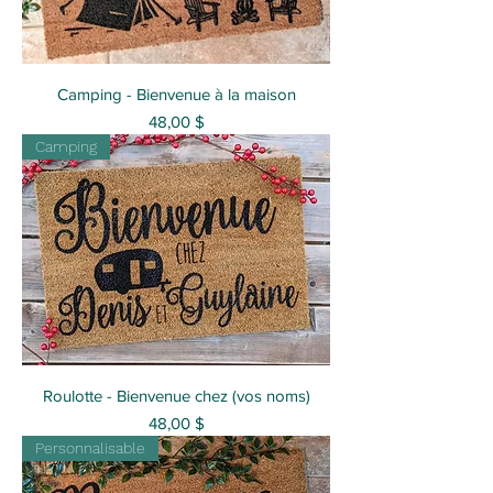
Camping - Bienvenue à la maison
Prix
48,00 $
Camping
Roulotte - Bienvenue chez (vos noms)
Prix
48,00 $
Personnalisable