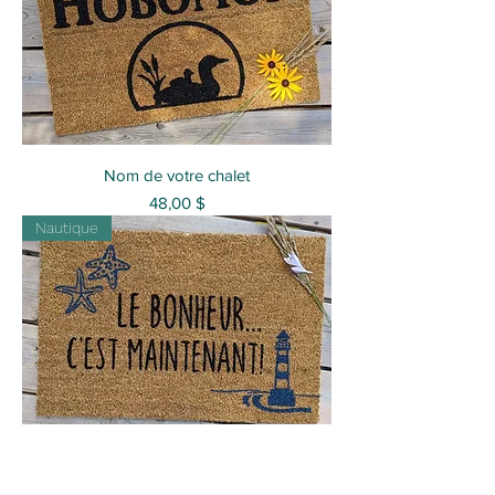
Nom de votre chalet
Prix
48,00 $
Nautique
Bord de mer - Le bonheur...c'est