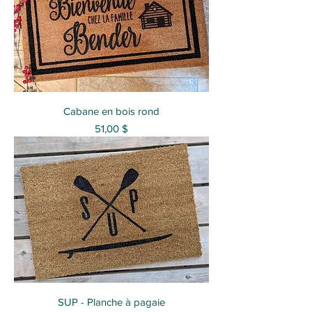
Cabane en bois rond
Prix
51,00 $
SUP - Planche à pagaie