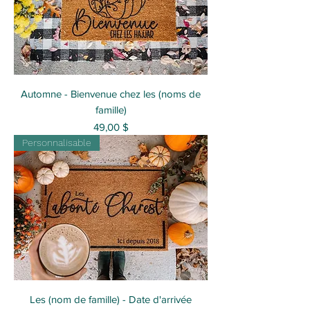
Automne - Bienvenue chez les (noms de
famille)
Prix
49,00 $
Personnalisable
Les (nom de famille) - Date d'arrivée