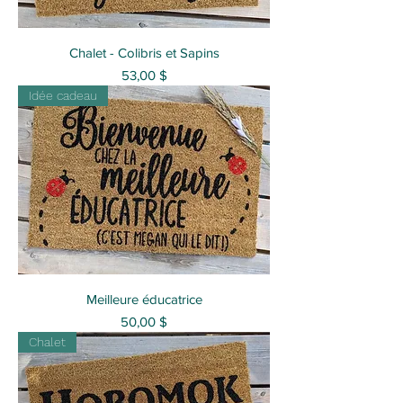
Chalet - Colibris et Sapins
Prix
53,00 $
Idée cadeau
Meilleure éducatrice
Prix
50,00 $
Chalet