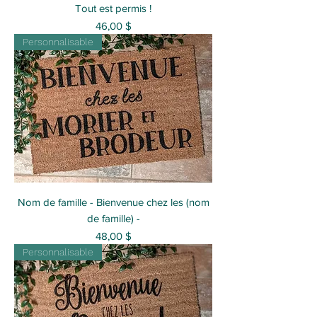
Tout est permis !
Prix
46,00 $
Personnalisable
Nom de famille - Bienvenue chez les (nom
de famille) -
Prix
48,00 $
Personnalisable