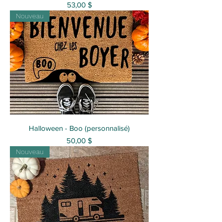
Prix
53,00 $
Nouveau
Halloween - Boo (personnalisé)
Prix
50,00 $
Nouveau