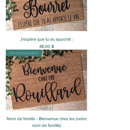
J'espère que tu as apporté :
Prix
48,00 $
Personnalisable
Nom de famille - Bienvenue chez les (votre
nom de famille)