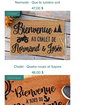
Namasté - Que ta lumière soit
Prix
47,00 $
Chalet
Chalet - Quatre roues et Sapins
Prix
48,00 $
Nautique