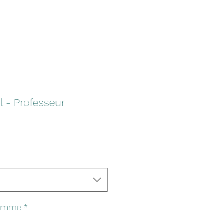
 - Professeur
pomme
*