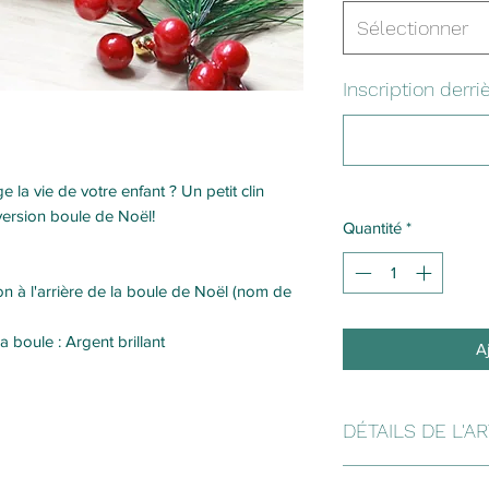
Sélectionner
Inscription derriè
e la vie de votre enfant ? Un petit clin
version boule de Noël!
Quantité
*
tion à l'arrière de la boule de Noël (nom de
 boule : Argent brillant
A
DÉTAILS DE L'A
FORMAT:
Disque
ay