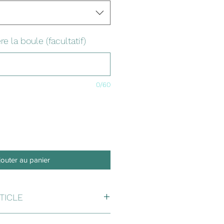
re la boule (facultatif)
0/60
jouter au panier
RTICLE
ant un diamètre de 3 pouces (ou