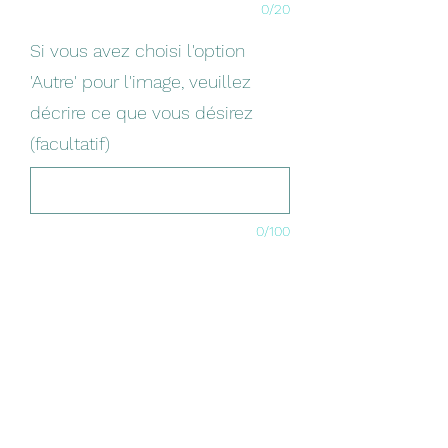
0/20
Si vous avez choisi l'option
'Autre' pour l'image, veuillez
décrire ce que vous désirez
(facultatif)
0/100
Quantité
*
Ajouter au panier
La boule de Noël parfaite pour gâter